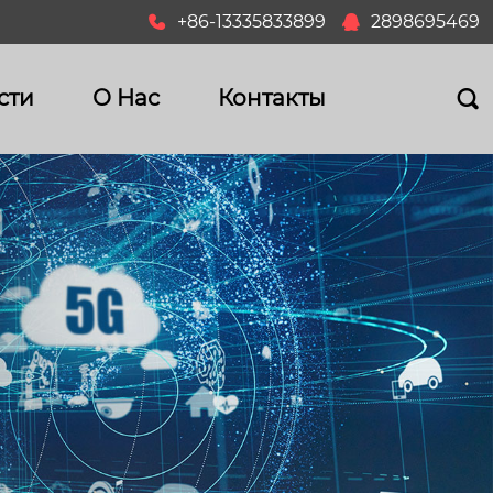
+86-13335833899
2898695469


сти
О Hас
Контакты
