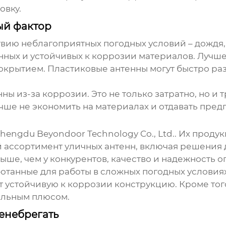
овку.
ый фактор
ию неблагоприятных погодных условий – дождя, с
енных и устойчивых к коррозии материалов. Лучш
крытием. Пластиковые антенны могут быстро ра
ны из-за коррозии. Это не только затратно, но и
учше не экономить на материалах и отдавать пр
hengdu Beyondoor Technology Co., Ltd.
. Их проду
й ассортимент
уличных антенн
, включая решения д
ыше, чем у конкурентов, качество и надежность 
отанные для работы в сложных погодных условиях
 устойчивую к коррозии конструкцию. Кроме тог
ельным плюсом.
ренебрегать