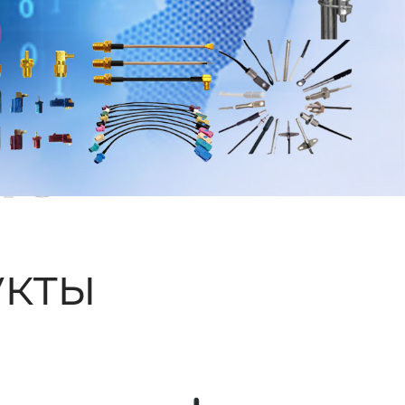
ые
кты