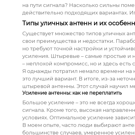
на пути сигнала? Насколько сильны помех
действительно подходящих вариантах. Иг
Типы уличных антенн и их особен
Существует множество типов
уличных ан
свои преимущества и недостатки. Параб
но требуют точной настройки и устойчив
усиления. Штыревые – самые простые и 
– неплохой компромисс, но и здесь есть 
Я однажды потратил немало времени на 
это лучший вариант. В итоге, из-за неточ
штыревой антенны. Этот случай научил м
Усиление антенны: как не переплатить
Большое усиление – это не всегда хоро
сигнала. Кроме того, высокая направлен
условиях. Оптимальное усиление зависит
В моем опыте, часто люди выбирают анте
большинстве случаев, умеренное усилени