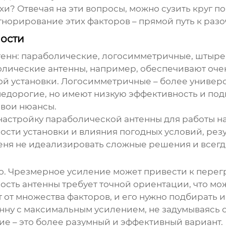
и? Отвечая на эти вопросы, можно сузить круг п
норирование этих факторов – прямой путь к раз
ности
тенн
: параболические, логосимметричные, штырев
олические антенны, например, обеспечивают оче
ой установки. Логосимметричные – более универ
недорогие, но имеют низкую эффективность и п
свои нюансы.
настройку параболической антенны для работы на
ности установки и влияния погодных условий, резу
еня не идеализировать сложные решения и всегд
шо. Чрезмерное усиление может привести к перег
ность антенны требует точной ориентации, что мо
 от множества факторов, и его нужно подбирать 
нну с максимальным усилением, не задумываясь о
е – это более разумный и эффективный вариант. 