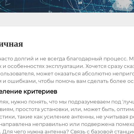
ичная
 часто долгий и не всегда благодарный процесс
х и особенностях эксплуатации. Хочется сразу ск
 пользователя, может оказаться абсолютно неприго
и ошибками, чтобы помочь вам сделать более о
деление критериев
ях, нужно понять, что мы подразумеваем под 'луч
виям, простота установки, или, может быть, опт
стики, такие как усиление антенны, не учитывая
 направлена неправильно или подвержена помех
и. Для чего нужна антенна? Связь с базовой стан