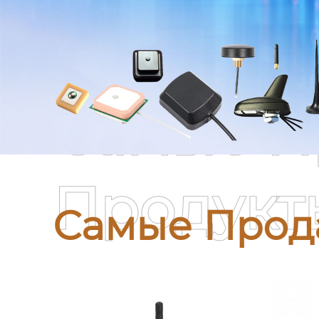
Самые П
Продукт
Самые Прод