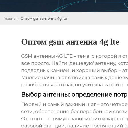
Главная
-
Оптом gsm антенна 4g lte
Оптом gsm антенна 4g lte
GSM антенны 4G LTE
– тема, с которой я 
все просто. Найти 'дешевую' антенну, кото
подводных камней, и хороший выбор – эт
Многие начинают с поиска самых дешевы
разобраться, что важно учитывать при оп
Выбор антенны: определение потр
Первый и самый важный шаг – это четкое
сети, обеспечение бесперебойной связи 
От этого напрямую зависит тип и характ
базовой станции, наличие препятствий (з