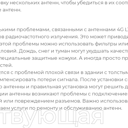
вку нескольких антенн, чтобы убедиться в их со
е антенн.
олькими проблемами, связанными с
антеннами 4G L
ов радиочастотного излучения. Это может привод
 этой проблемы можно использовать фильтры ил
ловий. Дождь, снег и туман могут ухудшать качест
пециальные защитные кожухи. А иногда просто пр
стей.
лся с проблемой плохой связи в здании с толст
омпенсировать потери сигнала. После установки с
ор антенны и правильная установка могут решить
ации антенны возникают проблемы с подключением
й или повреждением разъемов. Важно использова
ствующая
аем услуги по ремонту и обслуживанию антенн.