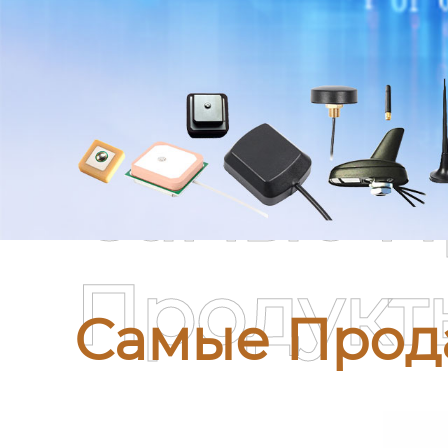
Самые П
Продукт
Самые Прод