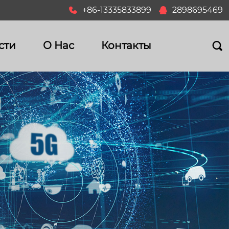
+86-13335833899
2898695469


сти
О Hас
Контакты
