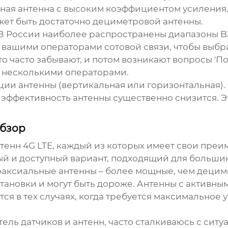
ая антенна с высоким коэффициентом усиления, в
жет быть достаточно дециметровой антенны.
 В России наиболее распространены диапазоны B3 
я вашими операторами сотовой связи, чтобы выб
 часто забывают, и потом возникают вопросы 'По
с несколькими операторами.
ции антенны (вертикальная или горизонтальная).
 эффективность антенны существенно снизится. Эт
обзор
тенн 4G LTE
, каждый из которых имеет свои пре
ый и доступный вариант, подходящий для большин
Коаксиальные антенны – более мощные, чем деци
тановки и могут быть дороже. Антенны с активны
ся в тех случаях, когда требуется максимальное
итель
датчиков и антенн
, часто сталкиваюсь с сит