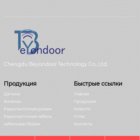
Chengdu Beyondoor Technology Co., Ltd.
Продукция
Быстрые ссылки
Датчики
Главная
Антенны
Продукция
Радиочастотный разъем
Новости
Радиочастотный кабель,
О Hас
кабельные сборки
Контакты