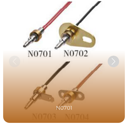
N0701