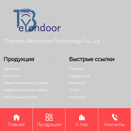
Chengdu Beyondoor Technology Co., Ltd.
Продукция
Быстрые ссылки
Датчики
Главная
Антенны
Продукция
Радиочастотный разъем
Новости
Радиочастотный кабель,
О Hас
кабельные сборки
Контакты




Авторское право©Chengdu Beyondoor Technology Co., Ltd.
Главная
Продукция
О Нас
Контакты