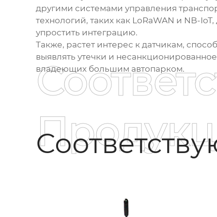
другими системами управления транспо
технологий, таких как LoRaWAN и NB-IoT,
упростить интеграцию.
Также, растет интерес к датчикам, спосо
выявлять утечки и несанкционированное 
Соответ
владеющих большим автопарком.
Продукц
Соответств