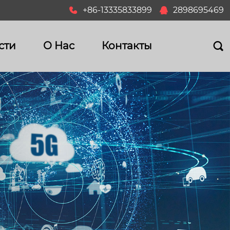
+86-13335833899
2898695469


сти
О Hас
Контакты
