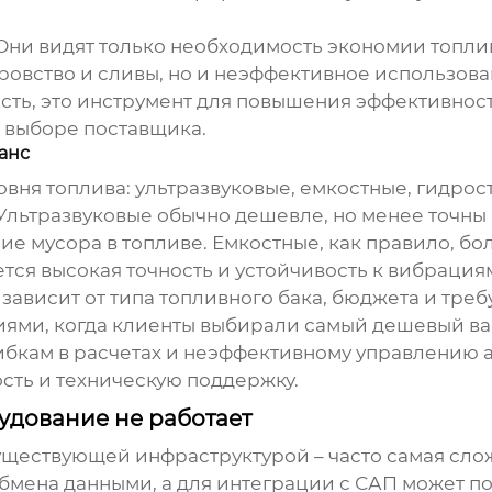
 Они видят только необходимость экономии топлив
оровство и сливы, но и неэффективное использова
ть, это инструмент для повышения эффективности
и выборе поставщика.
анс
овня топлива
: ультразвуковые, емкостные, гидро
Ультразвуковые обычно дешевле, но менее точны 
ие мусора в топливе. Емкостные, как правило, бо
тся высокая точность и устойчивость к вибрация
ависит от типа топливного бака, бюджета и тре
ями, когда клиенты выбирали самый дешевый вар
ибкам в расчетах и неэффективному управлению а
ость и техническую поддержку.
удование не работает
уществующей инфраструктурой – часто самая слож
мена данными, а для интеграции с САП может п