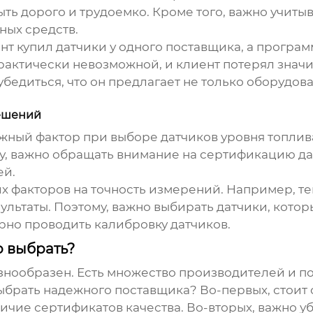
ть дорого и трудоемко. Кроме того, важно учитыв
ных средств.
нт купил датчики у одного поставщика, а програм
 практически невозможной, и клиент потерял знач
бедиться, что он предлагает не только оборудов
решений
важный фактор при выборе
датчиков уровня топлив
, важно обращать внимание на сертификацию да
ей.
х факторов на точность измерений. Например, те
зультаты. Поэтому, важно выбирать датчики, кото
ярно проводить калибровку датчиков.
о выбрать?
знообразен. Есть множество производителей и 
выбрать надежного поставщика? Во-первых, стоит
ичие сертификатов качества. Во-вторых, важно у