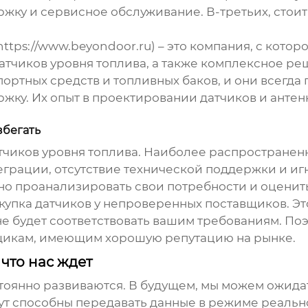
ку и сервисное обслуживание. В-третьих, стоит
https://www.beyondoor.ru) – это компания, с кото
атчиков уровня топлива
, а также комплексное ре
ортных средств и топливных баков, и они всегда 
у. Их опыт в проектировании датчиков и антенн,
збегать
тчиков уровня топлива
. Наиболее распространенн
теграции, отсутствие технической поддержки и и
ьно проанализировать свои потребности и оценит
упка датчиков у непроверенных поставщиков. Это
е будет соответствовать вашим требованиям. Поэт
щикам, имеющим хорошую репутацию на рынке.
что нас ждет
тоянно развиваются. В будущем, мы можем ожидат
ут способны передавать данные в режиме реально