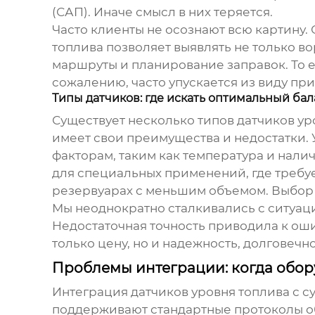
(САП). Иначе смысл в них теряется.
Часто клиенты не осознают всю картину.
топлива позволяет выявлять не только в
маршруты и планирование заправок. То ес
сожалению, часто упускается из виду пр
Типы датчиков: где искать оптимальный бал
Существует несколько типов
датчиков ур
имеет свои преимущества и недостатки. 
факторам, таким как температура и налич
для специальных применений, где требуе
резервуарах с меньшим объемом. Выбор з
Мы неоднократно сталкивались с ситуаци
Недостаточная точность приводила к ош
только цену, но и надежность, долговечн
Проблемы интеграции: когда обор
Интеграция
датчиков уровня топлива
с с
поддерживают стандартные протоколы об