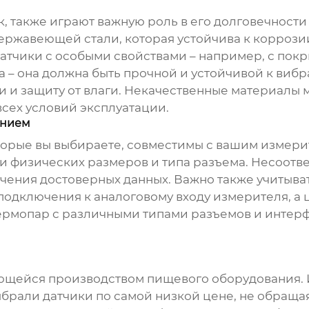
к, также играют важную роль в его долговечност
ержавеющей стали, которая устойчива к коррозии
датчики с особыми свойствами – например, с пок
а – она должна быть прочной и устойчивой к виб
 и защиту от влаги. Некачественные материалы м
всех условий эксплуатации.
анием
оторые вы выбираете, совместимы с вашим измери
 и физических размеров и типа разъема. Несоот
чения достоверных данных. Важно также учитыват
подключения к аналоговому входу измерителя, а
термопар
с различными типами разъемов и интерф
ющейся производством пищевого оборудования.
ыбрали датчики по самой низкой цене, не обращая