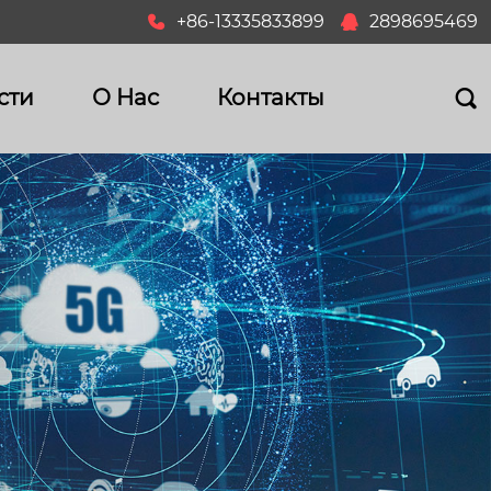
+86-13335833899
2898695469


сти
О Hас
Контакты
