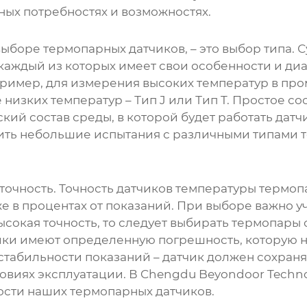
ных потребностях и возможностях.
 выборе
термопарных датчиков
, – это выбор типа
.д.), каждый из которых имеет свои особенности и 
пример, для измерения высоких температур в пр
 низких температур – Тип J или Тип T. Простое со
ий состав среды, в которой будет работать датчи
ить небольшие испытания с различными типами 
точность. Точность
датчиков температуры термоп
же в процентах от показаний. При выборе важно 
высокая точность, то следует выбирать термопар
чики имеют определенную погрешность, которую н
 стабильности показаний – датчик должен сохран
виях эксплуатации. В Chengdu Beyondoor Technol
ности наших
термопарных датчиков
.