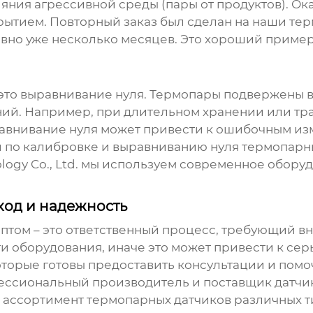
яния агрессивной среды (пары от продуктов). Ок
ытием. Повторный заказ был сделан на наши
тер
вно уже несколько месяцев. Это хороший пример 
это выравнивание нуля. Термопары подвержены 
ний. Например, при длительном хранении или т
авнивание нуля может привести к ошибочным из
и по калибровке и выравниванию нуля
термопарн
logy Co., Ltd. мы используем современное обору
ход и надежность
птом – это ответственный процесс, требующий вн
ти оборудования, иначе это может привести к се
торые готовы предоставить консультации и помо
рофессиональный производитель и поставщик
датчи
 ассортимент
термопарных датчиков
различных ти