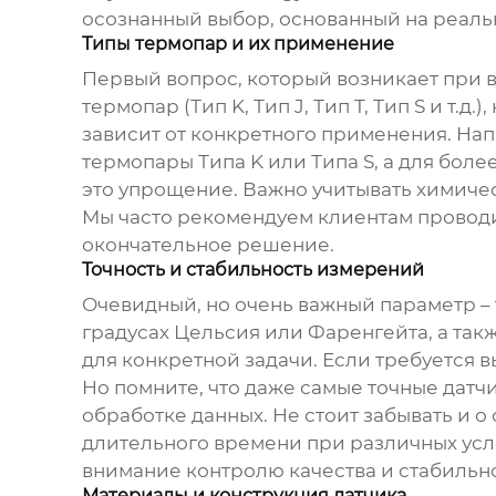
осознанный выбор, основанный на реаль
Типы термопар и их применение
Первый вопрос, который возникает при
термопар (Тип K, Тип J, Тип T, Тип S и т
зависит от конкретного применения. На
термопары Типа K или Типа S, а для более
это упрощение. Важно учитывать химическ
Мы часто рекомендуем клиентам провод
окончательное решение.
Точность и стабильность измерений
Очевидный, но очень важный параметр – 
градусах Цельсия или Фаренгейта, а так
для конкретной задачи. Если требуется 
Но помните, что даже самые точные дат
обработке данных. Не стоит забывать и о
длительного времени при различных усло
внимание контролю качества и стабиль
Материалы и конструкция датчика