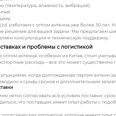
ы (температура, влажность, вибрация).
нтий.
щику.
Ltd. работаем с
оптом антенна
уже более 30 лет. 
ое решение для вашей задачи. Мы предлагаем ш
авляем консультации и техническую поддержку.
ставках и проблемы с логистикой
зе
оптом антенна
, особенно из Китая, стоит учиты
нспортные расходы – все это может существенно 
 ситуациями, когда долгожданная партия антенн 
иводило к срыву сроков и дополнительным затрат
ставки
о четко согласовать все условия поставки: сроки
едиться, что поставщик имеет опыт работы с под
логистических партнеров, которые имеют опыт р