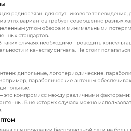
ны
 Для радиосвязи, для спутникового телевидения, 
 этих вариантов требует совершенно разных ха
деленным углом обзора и минимальными потерями
енных стандартов.
о. В таких случаях необходимо проводить консуль
альности и качеству сигнала. Не стоит полагатьс
нтенн: дипольные, логопериодические, параболи
 Например, параболические антенны обеспечиваю
 дипольные.
ы – это компромисс между различными факторами:
антенны. В некоторых случаях можно использова
.
оптом
тенна
для прокладки беспроводной сети на больш