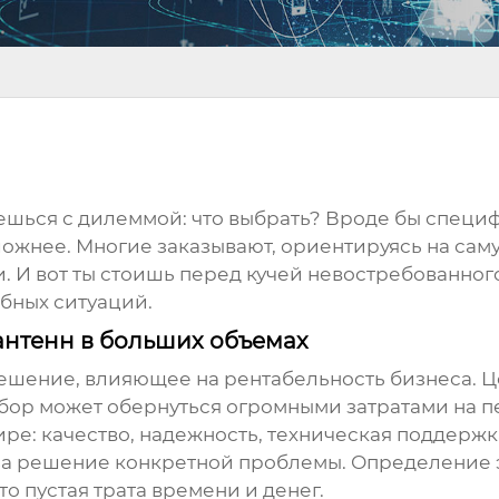
аешься с дилеммой: что выбрать? Вроде бы специ
ожнее. Многие заказывают, ориентируясь на самую
и. И вот ты стоишь перед кучей невостребованного
бных ситуаций.
 антенн в больших объемах
ешение, влияющее на рентабельность бизнеса. Цен
ор может обернуться огромными затратами на пер
е: качество, надежность, техническая поддержка
за решение конкретной проблемы. Определение 
то пустая трата времени и денег.