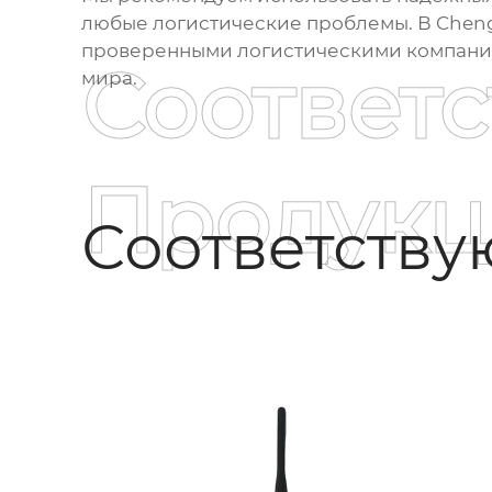
любые логистические проблемы. В Chengd
проверенными логистическими компаниям
Соответ
мира.
Продукц
Соответств