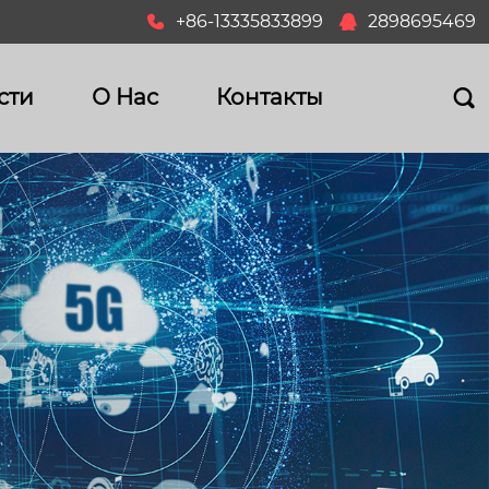
+86-13335833899
2898695469


сти
О Hас
Контакты
