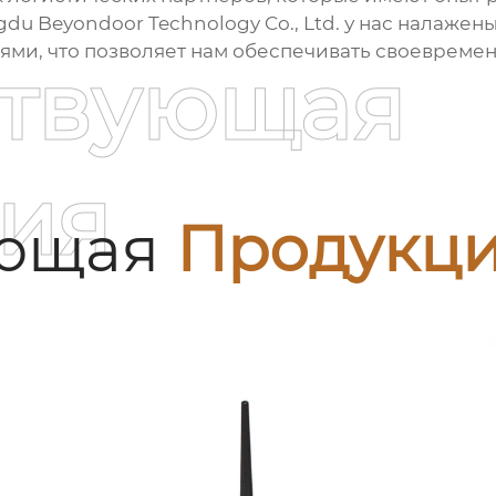
u Beyondoor Technology Co., Ltd. у нас налаже
и, что позволяет нам обеспечивать своевременн
ствующая
ия
ующая
Продукц