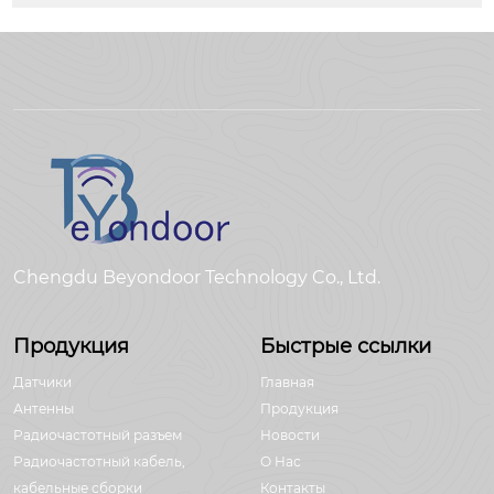
Chengdu Beyondoor Technology Co., Ltd.
Продукция
Быстрые ссылки
Датчики
Главная
Антенны
Продукция
Радиочастотный разъем
Новости
Радиочастотный кабель,
О Hас
кабельные сборки
Контакты