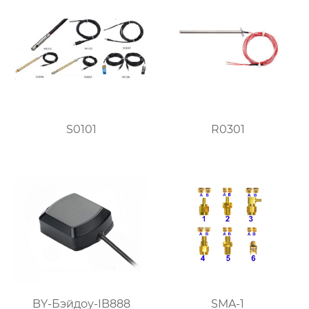
S0101
R0301
BY-Бэйдоу-IB888
SMA-1