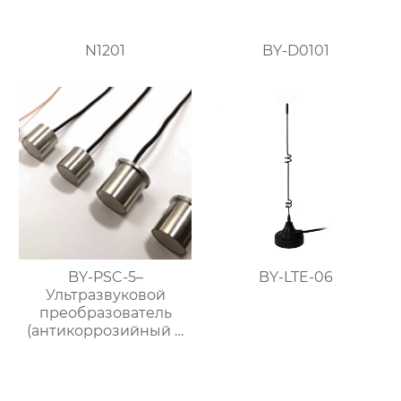
N1201
BY-D0101
BY-PSC-5–
BY-LTE-06
Ультразвуковой
преобразователь
(антикоррозийный и
выдерживающий
высокие
температуры)