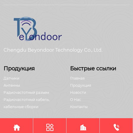
Chengdu Beyondoor Technology Co., Ltd.
Продукция
Быстрые ссылки
Датчики
Главная
Антенны
Продукция
Радиочастотный разъем
Новости
Радиочастотный кабель,
О Hас
кабельные сборки
Контакты




Авторское право©Chengdu Beyondoor Technology Co., Ltd.