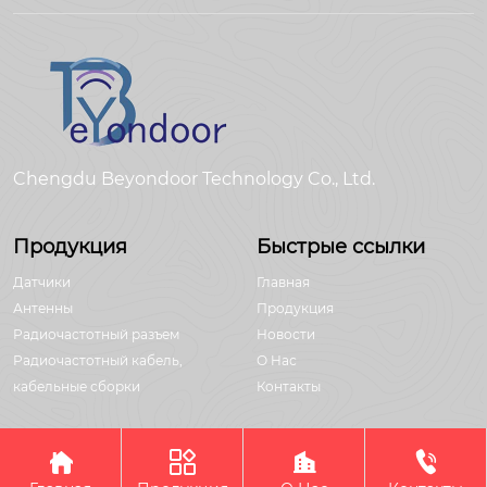
Chengdu Beyondoor Technology Co., Ltd.
Продукция
Быстрые ссылки
Датчики
Главная
Антенны
Продукция
Радиочастотный разъем
Новости
Радиочастотный кабель,
О Hас
кабельные сборки
Контакты




Авторское право©Chengdu Beyondoor Technology Co., Ltd.