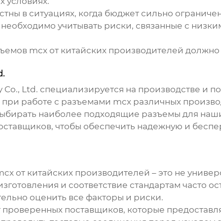
х условиях.
стны в ситуациях, когда бюджет сильно ограничен
х необходимо учитывать риски, связанные с низки
ъемов mcx
от китайских производителей должно 
d.
Co., Ltd. специализируется на производстве и по
 при работе с
разъемами mcx
различных производ
 выбирать наиболее подходящие разъемы для наши
оставщиков, чтобы обеспечить надежную и бесп
mcx
от китайских производителей – это не униве
изготовления и соответствие стандартам часто ос
ельно оценить все факторы и риски.
т проверенных поставщиков, которые предостав