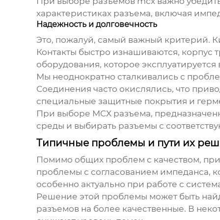
При выборе
разъемов mcx
важно убедить
характеристиках разъема, включая импед
Надежность и долговечность
Это, пожалуй, самый важный критерий. 
Контакты быстро изнашиваются, корпус т
оборудования, которое эксплуатируется 
Мы неоднократно сталкивались с пробле
Соединения часто окислялись, что прив
специальные защитные покрытия и герме
При выборе
MCX разъема
, предназначен
среды и выбирать разъемы с соответств
Типичные проблемы и пути их ре
Помимо общих проблем с качеством, при
проблемы с согласованием импеданса, ко
особенно актуально при работе с систе
Решение этой проблемы может быть найд
разъемов на более качественные. В нек