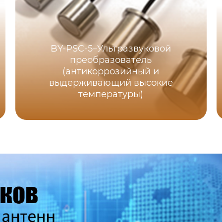
BY-PSC-5–Ультразвуковой
преобразователь
(антикоррозийный и
выдерживающий высокие
температуры)