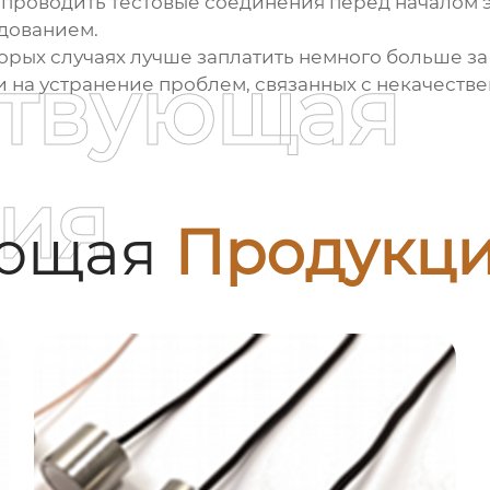
 проводить тестовые соединения перед началом э
дованием.
которых случаях лучше заплатить немного больше з
ствующая
ги на устранение проблем, связанных с некачест
ия
ующая
Продукц