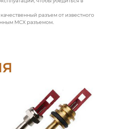
ксплуатации, чтобы убедиться в
а качественный разъем от известного
венным
MCX разъемом
.
ия