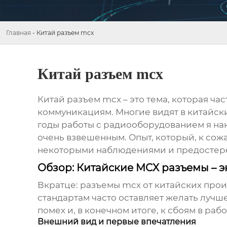
Главная
-
Китай разъем mcx
Китай разъем mcx
Китай разъем mcx
– это тема, которая ч
коммуникациям. Многие видят в китайских
годы работы с радиооборудованием я нако
очень взвешенным. Опыт, который, к сож
некоторыми наблюдениями и предостер
Обзор: Китайские MCX разъемы – 
Вкратце:
разъемы mcx
от китайских прои
стандартам часто оставляет желать луч
помех и, в конечном итоге, к сбоям в раб
Внешний вид и первые впечатления