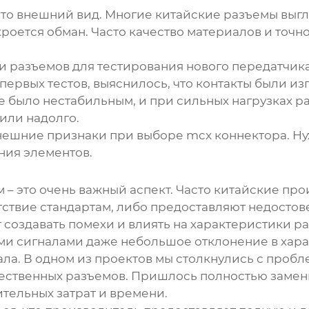
о внешний вид. Многие китайские разъемы выгля
кроется обман. Часто качество материалов и точн
ии разъемов для тестирования нового передатчик
первых тестов, выяснилось, что контакты были из
ие было нестабильным, и при сильных нагрузках р
или надолго.
внешние признаки при выборе
mcx коннектора
. Н
ния элементов.
 – это очень важный аспект. Часто китайские пр
ствие стандартам, либо предоставляют недостов
 создавать помехи и влиять на характеристики р
ми сигналами даже небольшое отклонение в хара
ала. В одном из проектов мы столкнулись с проб
чественных разъемов. Пришлось полностью замен
тельных затрат и времени.