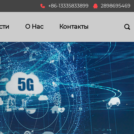
+86-13335833899
2898695469


сти
О Hас
Контакты
