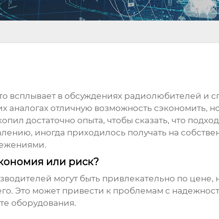
асто всплывает в обсуждениях радиолюбителей и
 аналогах отличную возможность сэкономить, но 
пил достаточно опыта, чтобы сказать, что подхо
алению, иногда приходилось получать на собстве
ежениями.
экономия или риск?
зводителей могут быть привлекательно по цене, н
шего. Это может привести к проблемам с надежн
оте оборудования.