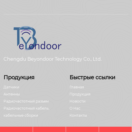
Chengdu Beyondoor Technology Co., Ltd.
Продукция
Быстрые ссылки
Датчики
Главная
Антенны
Продукция
Радиочастотный разъем
Новости
Радиочастотный кабель,
О Hас
кабельные сборки
Контакты