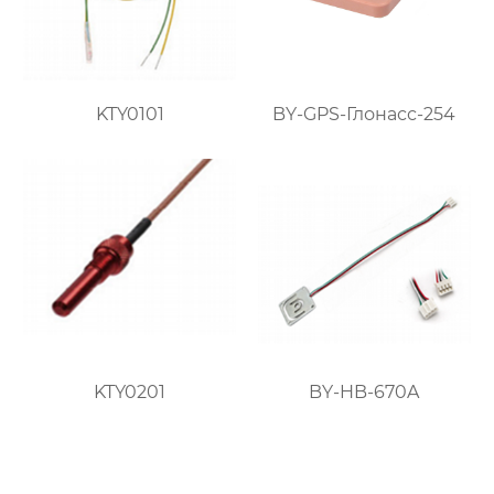
KTY0101
BY-GPS-Глонасс-254
KTY0201
BY-HB-670A