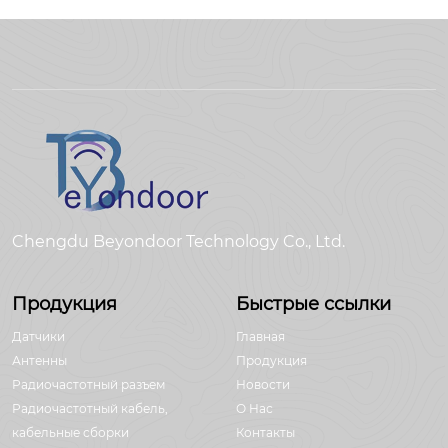
Chengdu Beyondoor Technology Co., Ltd.
Продукция
Быстрые ссылки
Датчики
Главная
Антенны
Продукция
Радиочастотный разъем
Новости
Радиочастотный кабель,
О Hас
кабельные сборки
Контакты