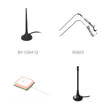
BY-GSM-12
R0601