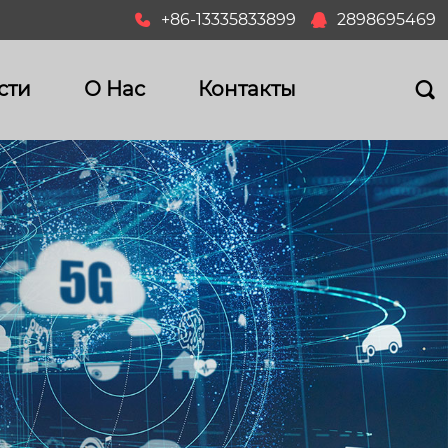
+86-13335833899
2898695469


сти
О Hас
Контакты
