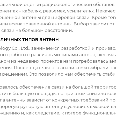
правильной оценки радиоэкологической обстановк
онентах – кабелях, разъемах, усилителях. Некач
ершенной
антенны для цифровой
связи. Кроме тог
ли всенаправленной антенны. Выбор зависит от 
связи на большом расстоянии.
зличных типов антенн
ogy Co., Ltd., занимаемся разработкой и произво
опыт работы с различными типами антенн, включ
дном из недавних проектов нам потребовалась
ан
ния. После тщательного анализа мы выбрали па
ым решением. Это позволило нам обеспечить стаби
ребовалось обеспечение связи на большой террит
атить большую площадь, но при этом снизило ко
па антенны зависит от конкретных требований пр
орогую рупорную антенну в условиях высокой вл
шению и, как следствие, к потере функционально