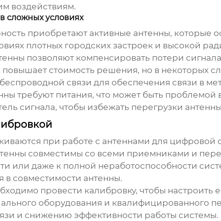
им воздействиям.
 в сложных условиях
рность приобретают активные антенны, которые 
овиях плотных городских застроек и высокой рад
тенны позволяют компенсировать потери сигнала
о, повышает стоимость решения, но в некоторых с
беспроводной связи для обеспечения связи в мет
нны требуют питания, что может быть проблемой в
ль сигнала, чтобы избежать перегрузки антенны 
либровкой
лкиваются при работе с
антеннами для цифровой
с
нтенны совместимы со всеми приемниками и пер
и или даже к полной неработоспособности сист
 в совместимости антенны.
обходимо провести калибровку, чтобы настроить 
иального оборудования и квалифицированного п
вязи и снижению эффективности работы системы.