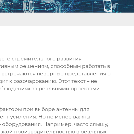
свете стремительного развития
тивным решениям, способным работать в
о встречаются неверные представления о
дит к разочарованию. Этот текст – не
наблюдениях за реальными проектами.
 факторы при выборе
антенны для
ент усиления. Но не менее важны
 оборудования. Например, часто слышу,
низкой производительностью в реальных