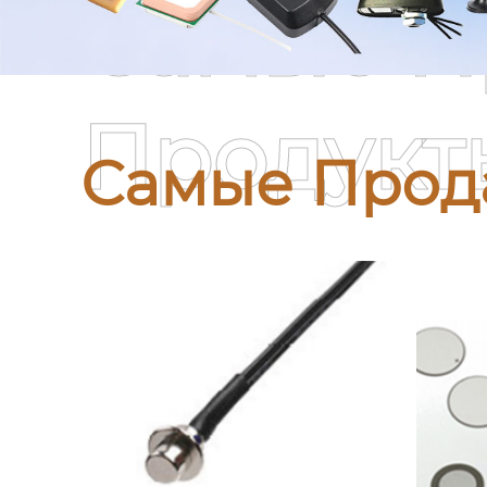
Самые П
Продукт
Самые Прод