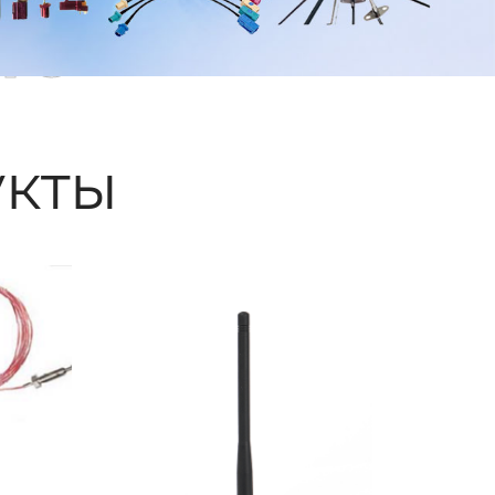
ые
кты