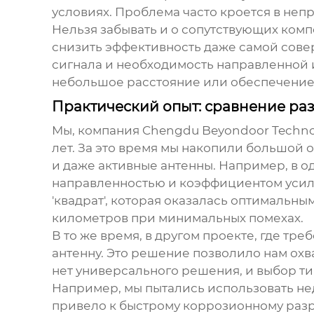
условиях. Проблема часто кроется в не
Нельзя забывать и о сопутствующих комп
снизить эффективность даже самой сов
сигнала и необходимость направленной и
небольшое расстояние или обеспечение 
Практический опыт: сравнение ра
Мы, компания Chengdu Beyondoor Technol
лет. За это время мы накопили большой 
и даже активные антенны. Например, в о
направленностью и коэффициентом усиле
'квадрат', которая оказалась оптимальн
километров при минимальных помехах.
В то же время, в другом проекте, где т
антенну. Это решение позволило нам охв
нет универсального решения, и выбор ти
Например, мы пытались использовать нед
привело к быстрому коррозионному разру