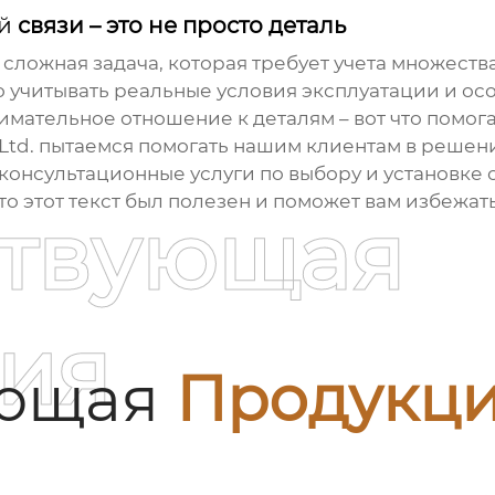
й
связи – это не просто деталь
о сложная задача, которая требует учета множеств
 учитывать реальные условия эксплуатации и ос
мательное отношение к деталям – вот что помога
 Ltd. пытаемся помогать нашим клиентам в решен
 консультационные услуги по выбору и установке 
что этот текст был полезен и поможет вам избеж
ствующая
ия
ующая
Продукц