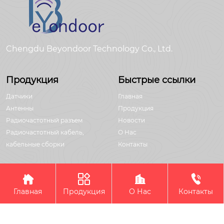
Chengdu Beyondoor Technology Co., Ltd.
Продукция
Быстрые ссылки
Датчики
Главная
Антенны
Продукция
Радиочастотный разъем
Новости
Радиочастотный кабель,
О Hас
кабельные сборки
Контакты




Авторское право©Chengdu Beyondoor Technology Co., Ltd.
Главная
Продукция
О Нас
Контакты