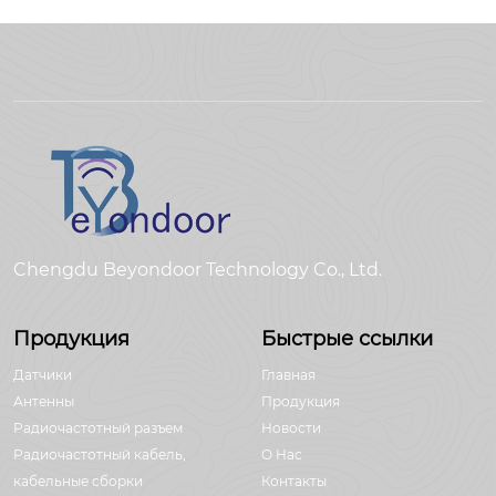
Chengdu Beyondoor Technology Co., Ltd.
Продукция
Быстрые ссылки
Датчики
Главная
Антенны
Продукция
Радиочастотный разъем
Новости
Радиочастотный кабель,
О Hас
кабельные сборки
Контакты