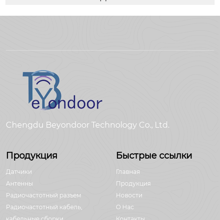
Chengdu Beyondoor Technology Co., Ltd.
Продукция
Быстрые ссылки
Датчики
Главная
Антенны
Продукция
Радиочастотный разъем
Новости
Радиочастотный кабель,
О Hас
кабельные сборки
Контакты