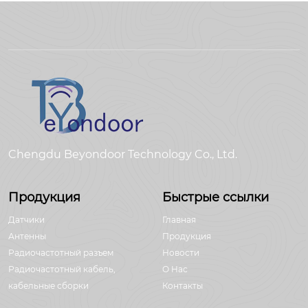
Chengdu Beyondoor Technology Co., Ltd.
Продукция
Быстрые ссылки
Датчики
Главная
Антенны
Продукция
Радиочастотный разъем
Новости
Радиочастотный кабель,
О Hас
кабельные сборки
Контакты