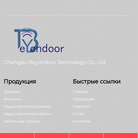
Chengdu Beyondoor Technology Co., Ltd.
Продукция
Быстрые ссылки
Датчики
Главная
Антенны
Продукция
Радиочастотный разъем
Новости
Радиочастотный кабель,
О Hас
кабельные сборки
Контакты